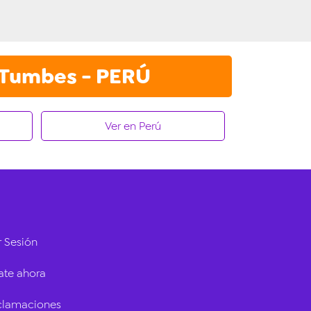
 Tumbes - PERÚ
Ver en Perú
r Sesión
ate ahora
eclamaciones