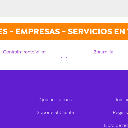
 - EMPRESAS - SERVICIOS EN
Contralmirante Villar
Zarumilla
Quienes somos
Inicia
Soporte al Cliente
Regístr
Libro de r